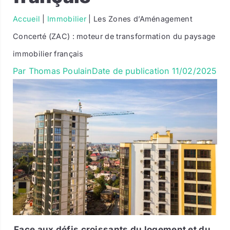
Accueil
|
Immobilier
|
Les Zones d’Aménagement
Concerté (ZAC) : moteur de transformation du paysage
immobilier français
Par
Thomas Poulain
Date de publication
11/02/2025
Face aux défis croissants du logement et du